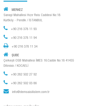
MERKEZ
Sanayi Mahallesi Hızır Reis Caddesi No:18
Kurtköy - Pendik / İSTANBUL
+90 216 378 11 93
+90 216 378 11 94
+90 216 378 11 34
ŞUBE
Çerkeşli OSB Mahallesi İMES 16.Cadde No:16 41455
Dilovası / KOCAELİ
+90 262 502 27 92
+90 262 502 03 86
info@demsaisilislem.com.tr