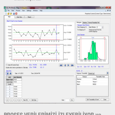
PROSES VERİLERİMİZİ İZLEYEBİLİYOR ve